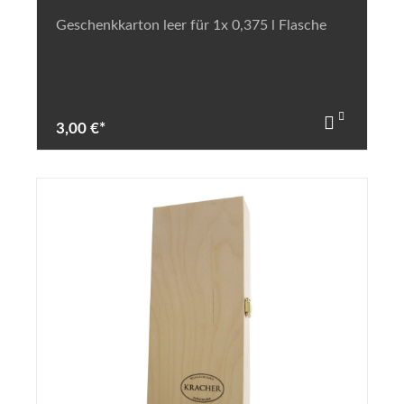
Geschenkkarton leer für 1x 0,375 l Flasche
3,00 €*