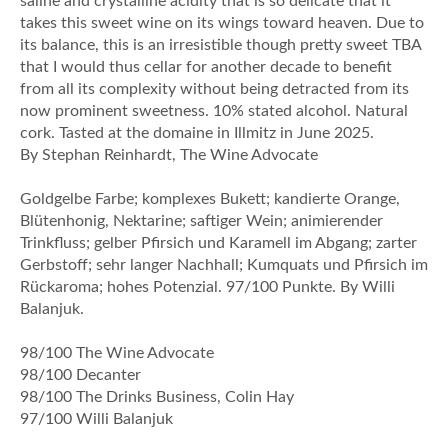
saline and crystalline acidity that is so delicate that it
takes this sweet wine on its wings toward heaven. Due to
its balance, this is an irresistible though pretty sweet TBA
that I would thus cellar for another decade to benefit
from all its complexity without being detracted from its
now prominent sweetness. 10% stated alcohol. Natural
cork. Tasted at the domaine in Illmitz in June 2025.
By Stephan Reinhardt, The Wine Advocate
Goldgelbe Farbe; komplexes Bukett; kandierte Orange,
Blütenhonig, Nektarine; saftiger Wein; animierender
Trinkfluss; gelber Pfirsich und Karamell im Abgang; zarter
Gerbstoff; sehr langer Nachhall; Kumquats und Pfirsich im
Rückaroma; hohes Potenzial. 97/100 Punkte. By Willi
Balanjuk.
98/100 The Wine Advocate
98/100 Decanter
98/100 The Drinks Business, Colin Hay
97/100 Willi Balanjuk