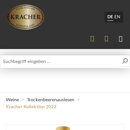
DE
EN
Weine
Trockenbeerenauslesen
Kracher Kollektion 2022
Bildergalerie überspringen