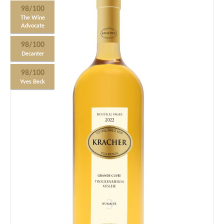
98/100
The Wine
Advocate
98/100
Decanter
98/100
Yves Beck