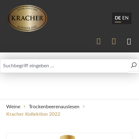
DE
EN
Weine
Trockenbeerenauslesen
Kracher Kollektion 2022
Bildergalerie überspringen