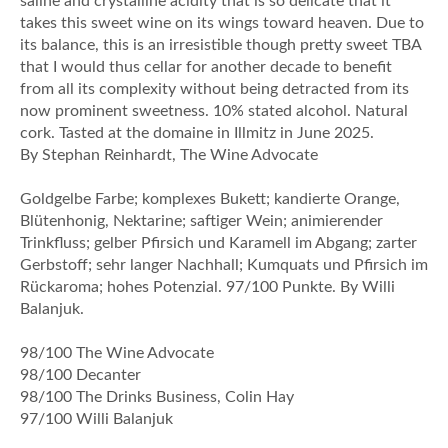
saline and crystalline acidity that is so delicate that it
takes this sweet wine on its wings toward heaven. Due to
its balance, this is an irresistible though pretty sweet TBA
that I would thus cellar for another decade to benefit
from all its complexity without being detracted from its
now prominent sweetness. 10% stated alcohol. Natural
cork. Tasted at the domaine in Illmitz in June 2025.
By Stephan Reinhardt, The Wine Advocate
Goldgelbe Farbe; komplexes Bukett; kandierte Orange,
Blütenhonig, Nektarine; saftiger Wein; animierender
Trinkfluss; gelber Pfirsich und Karamell im Abgang; zarter
Gerbstoff; sehr langer Nachhall; Kumquats und Pfirsich im
Rückaroma; hohes Potenzial. 97/100 Punkte. By Willi
Balanjuk.
98/100 The Wine Advocate
98/100 Decanter
98/100 The Drinks Business, Colin Hay
97/100 Willi Balanjuk