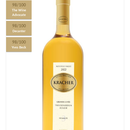
98/100
The Wine
Advocate
98/100
Decanter
98/100
Yves Beck