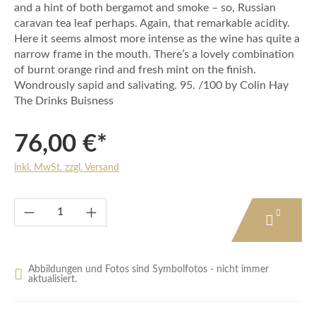
and a hint of both bergamot and smoke – so, Russian
caravan tea leaf perhaps. Again, that remarkable acidity.
Here it seems almost more intense as the wine has quite a
narrow frame in the mouth. There’s a lovely combination
of burnt orange rind and fresh mint on the finish.
Wondrously sapid and salivating. 95. /100 by Colin Hay
The Drinks Buisness
76,00 €*
inkl. MwSt. zzgl. Versand
Produkt Anzahl: Gib den gewünschten Wert e
Abbildungen und Fotos sind Symbolfotos - nicht immer
aktualisiert.