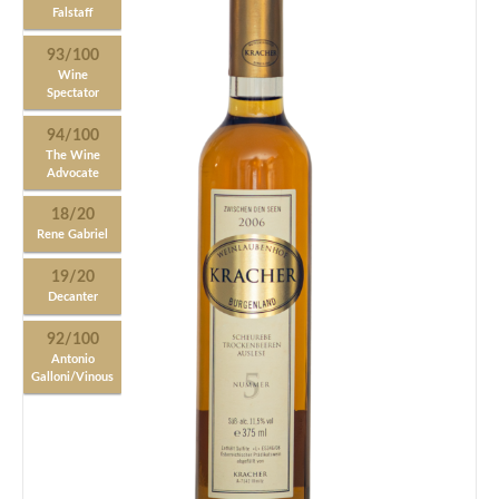
Falstaff
93/100
Wine
Spectator
94/100
The Wine
Advocate
18/20
Rene Gabriel
19/20
Decanter
92/100
Antonio
Galloni/Vinous