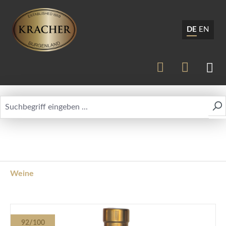
DE
EN
Weine
Bildergalerie überspringen
92/100